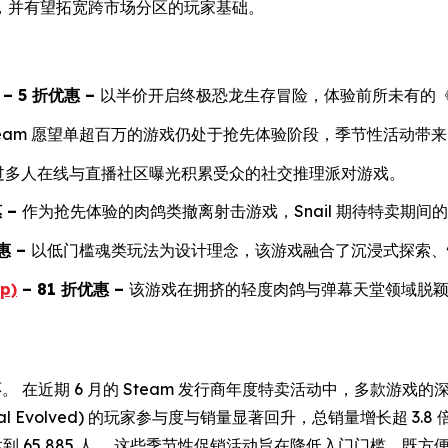
，并有望拓宽跨市场分区的玩家基础。
– 5
折优惠
–
以半价开启终极恐龙生存冒险，体验前所未有的
team 愿望单超百万的游戏仍处于抢先体验阶段，季节性活动带来
过多人在线与直播社区曝光积累受众的社交推理派对游戏。
惠
–
作为抢先体验的肉鸽类撤离射击游戏，Snail 期待特卖期间的
惠
–
以低门槛魂类玩法为设计理念，该游戏融合了沉浸式探索、
p)
– 81
折优惠
–
该游戏在拥挤的轻度肉鸽与弹幕天堂领域脱
环。 在近期 6 月的 Steam 发行商年度特卖活动中，多款
 Evolved)
的玩家参与度与销量显著回升，总销量增长超 3.8 倍，
达到 65,885 人。 这些季节性促销活动旨在降低入门门槛，