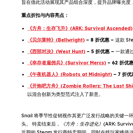
旨在借此活动展现其产品组合深度，提升品牌曝光度
重点折扣与内容亮点：
《方舟：生存飞升》(ARK: Survival Ascended)
《贝尔莱特》(Bellwright)
– 8
折优惠
–
这款 S
《西部对决》(West Hunt)
– 5
折优惠
–
一款通
《幸存者雇佣兵》(Survivor Mercs)
– 62
折优
《午夜机器人》(Robots at Midnight)
– 7
折优
《开炮吧方舟》(Zombie Rollerz: The Last Shi
以混合创新为类型范式注入了新意。
Snail 将季节性促销视作其更广泛发行战略的关键一
头。 特卖结束后，
《方舟：生存进化》(ARK: Survival
近期的 Steam 发行商特卖期间，同时在线玩家峰值