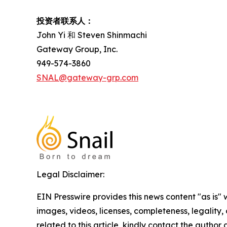
投资者联系人：
John Yi 和 Steven Shinmachi
Gateway Group, Inc.
949-574-3860
SNAL@gateway-grp.com
Legal Disclaimer:
EIN Presswire provides this news content "as is" 
images, videos, licenses, completeness, legality, o
related to this article, kindly contact the author