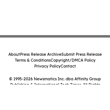
About
Press Release Archive
Submit Press Release
Terms & Conditions
Copyright/DMCA Policy
Privacy Policy
Contact
© 1995-2026 Newsmatics Inc. dba Affinity Group
Publishing & International Tech Times. All Rights
Reserved.
Cookie Settings / Your Privacy Choices