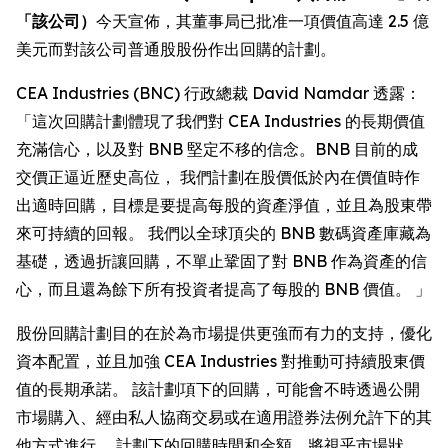
「該公司）
今天宣佈，其董事局已批准一項價值高達 2.5 億
美元而對該公司普通股股份作出回購的計劃。
CEA Industries (BNC) 行政總裁 David Namdar 透露：
「這次回購計劃體現了我們對 CEA Industries 的長期價值
充滿信心，以及對 BNB 堅定不移的信念。BNB 目前的成
交價正逼近歷史高位， 我們計劃在股價低於內在價值時作
出適時回購，目標是要提高每股的資產淨值，並且為股東帶
來可持續的回報。 我們以全球頂尖的 BNB 數碼資產庫藏為
基礎，透過折讓回購，不單止鞏固了對 BNB 作為資產的信
心，而且還為餘下所有投資者提高了每股的 BNB 價值。 」
股份回購計劃目的在於為市場提供更強而有力的支持，優化
資本配置，並且加強 CEA Industries 對推動可持續股東價
值的長期承諾。 該計劃項下的回購，可能會不時透過公開
市場購入、經由私人協商交易或在適用證券法例允許下的其
他方式進行。 計劃下的回購時間和金額，將視乎市場狀