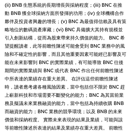
(ii) BNB 生態系統的長期增長與採納程度；(iii) BNC 在推
動 BNB 獲全球採納方面所發揮的功用；(iv) 全球機構合作
夥伴及投資者興趣的增長；(v) BNC 為最值得信賴及具有策
略地位的數碼資產庫藏；(vi) BNC 具備擴大其持有規模並
引入創新結構，從而為股東帶來持久價值的能力。 BNC 希
望提醒讀者，此等前瞻性陳述可能會受到 BNC 業務中的風
險和不確定性的影響，而且其他重要因素可能經已影響及可
能在未來影響到 BNC 的實際業績，有可能導致 BNC 往後
期間的實際業績與 BNC 或代表 BNC 作出任何前瞻性陳述
中所表達的業績存在重大差異。 在評估這些前瞻性陳述
時，讀者應考慮各種風險因素，當中包括但不限於 BNC 趕
上嶄新科技和市場需要不斷變化的能力；BNC 為其當前業
務及擬議未來業務融資的能力，當中包括為持續收購 BNB
而融資的能力；BNC 業務的競爭環境；以及 BNB 的未來
價值和採納程度。 實際未來表現的結果及業績，可能與該
等前瞻性陳述所表達的結果及業績存在重大差異。 前瞻性