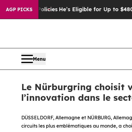
Saving Policies
He’s Eligible for Up to $480,000 
AGP PICKS
Menu
Le Nürburgring choisit 
l’innovation dans le sect
DÜSSELDORF, Allemagne et NÜRBURG, Allemagne, 2
circuits les plus emblématiques au monde, a cho