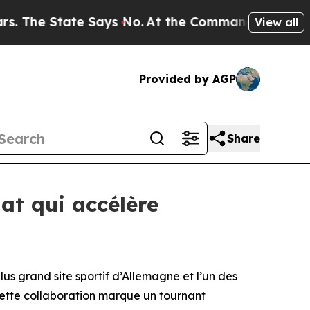
e State Says No.
At the Command of Jeff Bezos, h
View all
Provided by AGP
Share
at qui accélère
 grand site sportif d’Allemagne et l’un des
Cette collaboration marque un tournant