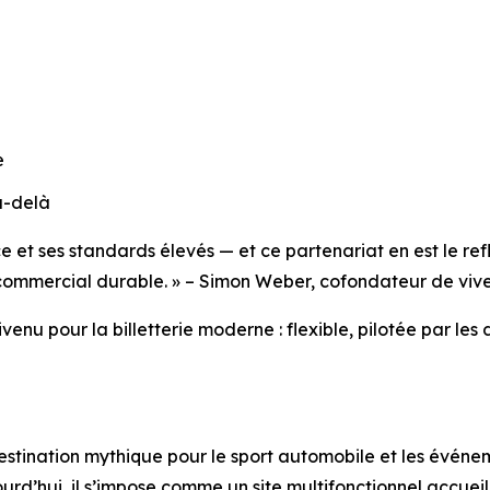
e
u-delà
 et ses standards élevés — et ce partenariat en est le re
 commercial durable. »
– Simon Weber, cofondateur de viv
ivenu pour la billetterie moderne : flexible, pilotée par l
destination mythique pour le sport automobile et les événem
jourd’hui, il s’impose comme un site multifonctionnel accu